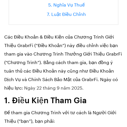
5. Nghĩa Vụ Thuế
7. Luật Điều Chỉnh
Các Điều Khoản & Điều Kiện của Chương Trình Giới
Thiệu GrabrFi (“Điều Khoản”) này điều chỉnh việc bạn
tham gia vào Chương Trình Thưởng Giới Thiệu GrabrFi
(“Chương Trình”). Bằng cách tham gia, bạn đồng ý
tuân thủ các Điều Khoản này cũng như Điều Khoản
Dịch Vụ và Chính Sách Bảo Mật của GrabrFi. Ngày có
hiệu lực:
Ngày 22 tháng 9 năm 2025.
1. Điều Kiện Tham Gia
Để tham gia Chương Trình với tư cách là Người Giới
Thiệu (“bạn”), bạn phải: