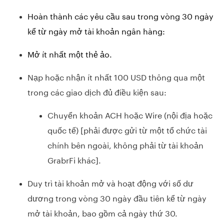
Hoàn thành các yêu cầu sau trong vòng 30 ngày
kể từ ngày mở tài khoản ngân hàng:
Mở ít nhất một thẻ ảo.
Nạp hoặc nhận ít nhất 100 USD thông qua một
trong các giao dịch đủ điều kiện sau:
Chuyển khoản ACH hoặc Wire (nội địa hoặc
quốc tế) [phải được gửi từ một tổ chức tài
chính bên ngoài, không phải từ tài khoản
GrabrFi khác].
Duy trì tài khoản mở và hoạt động với số dư
dương trong vòng 30 ngày đầu tiên kể từ ngày
mở tài khoản, bao gồm cả ngày thứ 30.