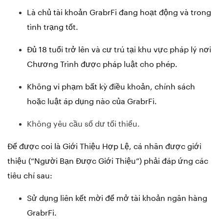
Là chủ tài khoản GrabrFi đang hoạt động và trong
tình trạng tốt.
Đủ 18 tuổi trở lên và cư trú tại khu vực pháp lý nơi
Chương Trình được pháp luật cho phép.
Không vi phạm bất kỳ điều khoản, chính sách
hoặc luật áp dụng nào của GrabrFi.
Không yêu cầu số dư tối thiểu.
Để được coi là Giới Thiệu Hợp Lệ, cá nhân được giới
thiệu (“Người Bạn Được Giới Thiệu”) phải đáp ứng các
tiêu chí sau:
Sử dụng liên kết mời để mở tài khoản ngân hàng
GrabrFi.