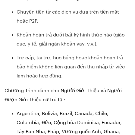
Chuyển tiền từ các dịch vụ dựa trên tiền mặt
hoặc P2P.
Khoản hoàn trả dưới bất kỳ hình thức nào (giáo
dục, y tế, giải ngân khoản vay, v.v.).
Trợ cấp, tài trợ, học bổng hoặc khoản hoàn trả
bảo hiểm không liên quan đến thu nhập từ việc
làm hoặc hợp đồng.
Chương Trình dành cho Người Giới Thiệu và Người
Được Giới Thiệu cư trú tại:
Argentina, Bolivia, Brazil, Canada, Chile,
Colombia, Đức, Cộng hòa Dominica, Ecuador,
Tây Ban Nha, Pháp, Vương quốc Anh, Ghana,