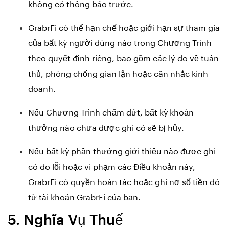
không có thông báo trước.
GrabrFi có thể hạn chế hoặc giới hạn sự tham gia
của bất kỳ người dùng nào trong Chương Trình
theo quyết định riêng, bao gồm các lý do về tuân
thủ, phòng chống gian lận hoặc cân nhắc kinh
doanh.
Nếu Chương Trình chấm dứt, bất kỳ khoản
thưởng nào chưa được ghi có sẽ bị hủy.
Nếu bất kỳ phần thưởng giới thiệu nào được ghi
có do lỗi hoặc vi phạm các Điều khoản này,
GrabrFi có quyền hoàn tác hoặc ghi nợ số tiền đó
từ tài khoản GrabrFi của bạn.
5. Nghĩa Vụ Thuế