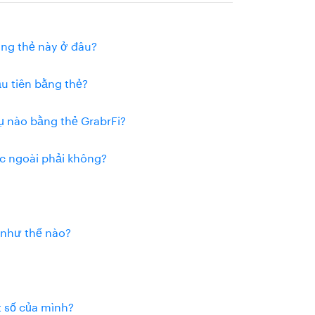
dụng thẻ này ở đâu?
u tiên bằng thẻ?
ụ nào bằng thẻ GrabrFi?
ớc ngoài phải không?
h như thế nào?
ật số của mình?