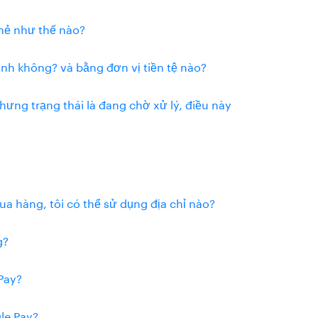
thẻ như thế nào?
mình không? và bằng đơn vị tiền tệ nào?
hưng trạng thái là đang chờ xử lý, điều này
ua hàng, tôi có thể sử dụng địa chỉ nào?
g?
 Pay?
gle Pay?